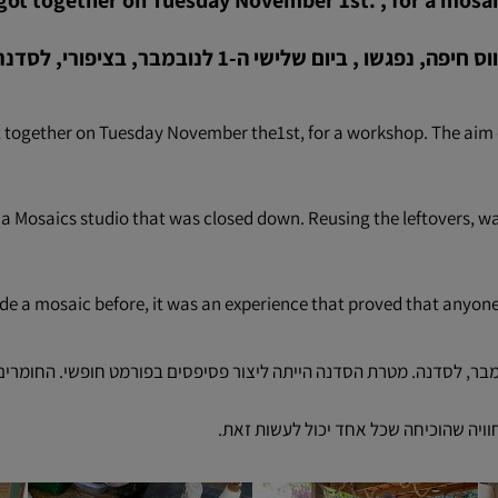
 got together on Tuesday November 1st. , for a mosai
, נפגשו , ביום שלישי ה-1 לנובמבר, בציפורי, לסדנת פסיפס
ot together on Tuesday November the1st, for a workshop. The aim
a Mosaics studio that was closed down. Reusing the leftovers, was 
e a mosaic before, it was an experience that proved that anyone 
מני סרוות חיפה התכנסה ביום שלישי ה-1 בנובמבר, לסדנה. מטרת הסדנה הייתה ליצור פסיפסים בפורמט
 חוויה שהוכיחה שכל אחד יכול לעשות זאת.