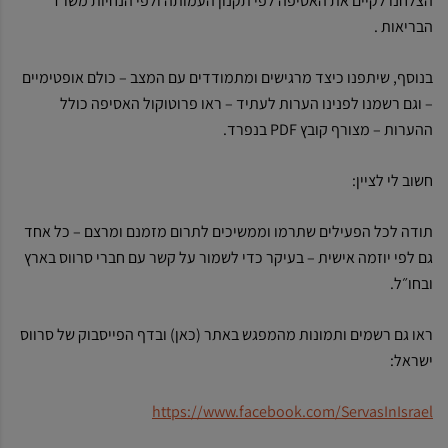
הצלחנו לקיים את האסיפה לפי תקנון העמותה ולפי הנחיות משרד
הבריאות .
בנוסף, שיתפנו כיצד מרגישים ומתמודדים עם המצב – כולם אופטימיים
– וגם רשמנו לפנינו הערות לעתיד – ראו פרוטוקול האסיפה כולל
ההערות – מצורף קובץ PDF בנפרד.
חשוב לי לציין:
תודה לכל הפעילים שתרמו וממשיכים לתרום מזמנם ומרצם – כל אחד
גם לפי יוזמה אישית – בעיקר כדי לשמור על קשר עם חברי סרווס בארץ
ובחו״ל.
ראו גם רשמים ותמונות מהמפגש באתר (כאן) ובדף הפייסבוק של סרווס
ישראל:
https://www.facebook.com/ServasInIsrael