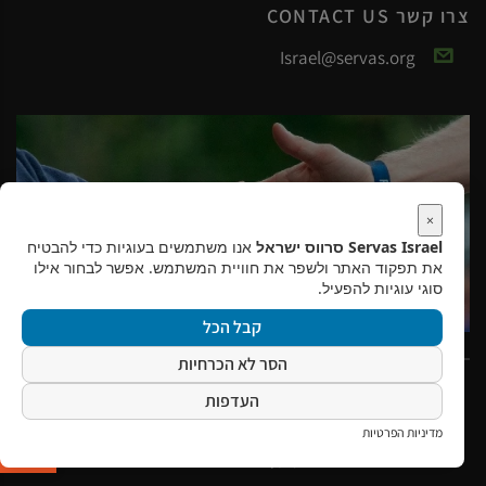
צרו קשר CONTACT US
Israel@servas.org
×
Servas Israel סרווס ישראל
אנו משתמשים בעוגיות כדי להבטיח
את תפקוד האתר ולשפר את חוויית המשתמש. אפשר לבחור אילו
סוגי עוגיות להפעיל.
קבל הכל
הסר לא הכרחיות
2026
Copyright ©
כל הזכויות שמורות לסרווס ישראל
העדפות
פתח סרגל 
דרונט
מדיניות הפרטיות
דיגיטל
תקנון
|
הצהרת נגישות
-