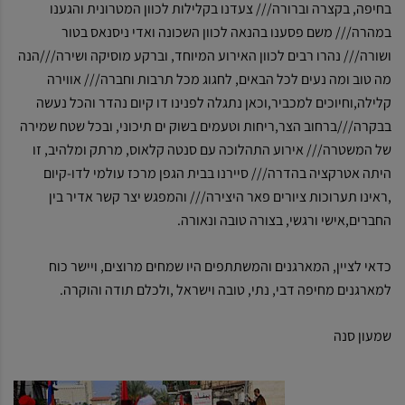
בחיפה, בקצרה וברורה/// צעדנו בקלילות לכוון המטרונית והגענו
במהרה/// משם פסענו בהנאה לכוון השכונה ואדי ניסנאס בטור
ושורה/// נהרו רבים לכוון האירוע המיוחד, וברקע מוסיקה ושירה///הנה
מה טוב ומה נעים לכל הבאים, לחגוג מכל תרבות וחברה/// אווירה
קלילה,וחיוכים למכביר,וכאן נתגלה לפנינו דו קיום נהדר והכל נעשה
בבקרה///ברחוב הצר,ריחות וטעמים בשוק ים תיכוני, ובכל שטח שמירה
של המשטרה/// אירוע התהלוכה עם סנטה קלאוס, מרתק ומלהיב, זו
היתה אטרקציה בהדרה/// סיירנו בבית הגפן מרכז עולמי לדו-קיום
,ראינו תערוכות ציורים פאר היצירה/// והמפגש יצר קשר אדיר בין
החברים,אישי ורגשי, בצורה טובה ונאורה.
כדאי לציין, המארגנים והמשתתפים היו שמחים מרוצים, ויישר כוח
למארגנים מחיפה דבי, נתי, טובה וישראל ,ולכלם תודה והוקרה.
שמעון סנה