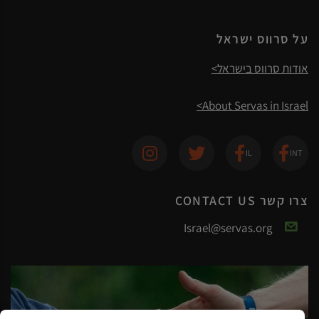
על סרווס ישראל
אודות סרווס בישראל>
About Servas in Israel>
צרו קשר CONTACT US
Israel@servas.org